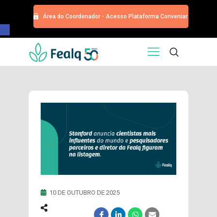
Área do Coordenador - Acesso Plataforma Conveniar
Barra de Ferramentas Aberta
HOME
QUEM SOMOS
SERVIÇOS
EDITORA
PROGRAMA DE APOIOS
TRABALHE CONOSCO
NOTÍCIAS
CONTATO
ESPECIALIZAÇÕES USP
CURSOS
10 DE OUTUBRO DE 2025
EVENTOS
DOAÇÕES PARA