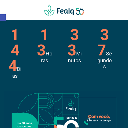
Barra de Ferramentas Aberta
1
1
3
3
4
3
3
7
Ho
Mi
Se
4
ras
nutos
gundo
s
Di
as