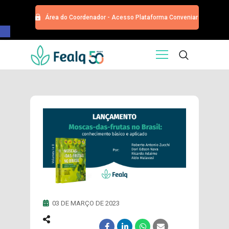
Área do Coordenador - Acesso Plataforma Conveniar
Barra de Ferramentas Aberta
HOME
QUEM SOMOS
SERVIÇOS
EDITORA
PROGRAMA DE APOIOS
TRABALHE CONOSCO
NOTÍCIAS
CONTATO
ESPECIALIZAÇÕES USP
CURSOS
03 DE MARÇO DE 2023
EVENTOS
DOAÇÕES PARA