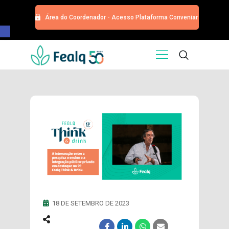
Área do Coordenador - Acesso Plataforma Conveniar
Barra de Ferramentas Aberta
HOME
QUEM SOMOS
SERVIÇOS
EDITORA
PROGRAMA DE APOIOS
TRABALHE CONOSCO
NOTÍCIAS
CONTATO
ESPECIALIZAÇÕES USP
CURSOS
18 DE SETEMBRO DE 2023
EVENTOS
DOAÇÕES PARA