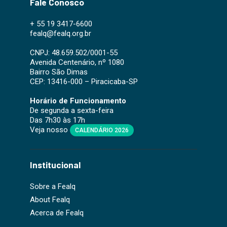
Fale Conosco
+ 55 19 3417-6600
fealq@fealq.org.br
CNPJ: 48.659.502/0001-55
Avenida Centenário, nº 1080
Bairro São Dimas
CEP: 13416-000 – Piracicaba-SP
Horário de Funcionamento
De segunda a sexta-feira
Das 7h30 às 17h
Veja nosso
CALENDÁRIO 2026
Institucional
Sobre a Fealq
About Fealq
Acerca de Fealq