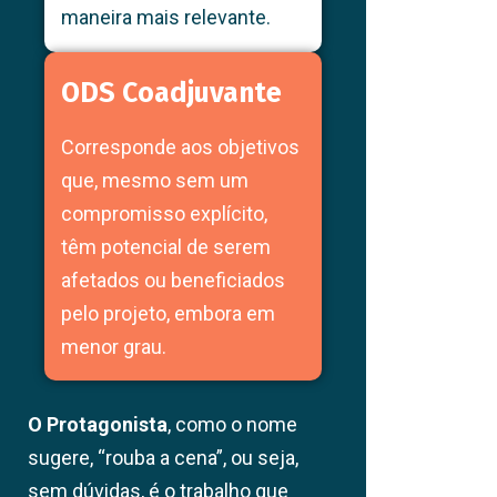
maneira mais relevante.
ODS Coadjuvante
Corresponde aos objetivos
que, mesmo sem um
compromisso explícito,
têm potencial de serem
afetados ou beneficiados
pelo projeto, embora em
menor grau.
O Protagonista
, como o nome
sugere, “rouba a cena”, ou seja,
sem dúvidas, é o trabalho que