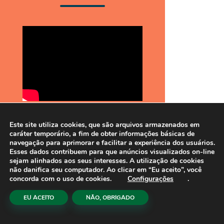
Live - Agenda 2030 na Fealq
Este site utiliza cookies, que são arquivos armazenados em
Live de apresentação da Agenda
caráter temporário, a fim de obter informações básicas de
2030 na Fealq e o alinhamento de
navegação para aprimorar e facilitar a experiência dos usuários.
suas atividades com os Objetivos de
Esses dados contribuem para que anúncios visualizados on-line
Desenvolvimento Sustentável (ODS)
sejam alinhados aos seus interesses. A utilização de cookies
da ONU, com a participação de Paula
não danifica seu computador. Ao clicar em “Eu aceito”, você
concorda com o uso de cookies.
Configurações
.
Arigoni, Gerente de Relacionamento e
Projetos da Fealq, e Janaína Barretta,
EU ACEITO
NÃO, OBRIGADO
liderança na Consultoria Semeadura,
responsável pela metodologia.