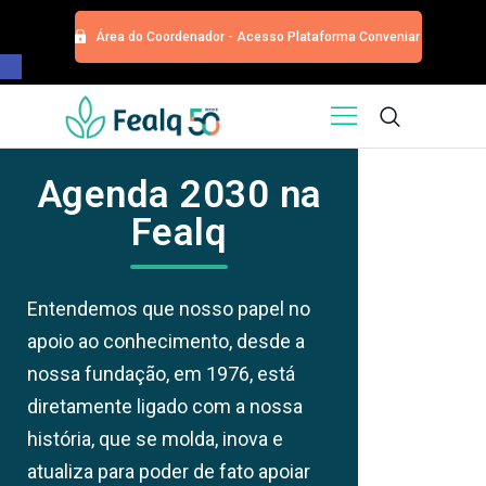
Área do Coordenador - Acesso Plataforma Conveniar
Barra de Ferramentas Aberta
HOME
QUEM SOMOS
Agenda 2030 na
SERVIÇOS
Fealq
EDITORA
PROGRAMA DE APOIOS
TRABALHE CONOSCO
Entendemos que nosso papel no
NOTÍCIAS
apoio ao conhecimento, desde a
CONTATO
nossa fundação, em 1976, está
ESPECIALIZAÇÕES USP
diretamente ligado com a nossa
CURSOS
história, que se molda, inova e
EVENTOS
atualiza para poder de fato apoiar
DOAÇÕES PARA