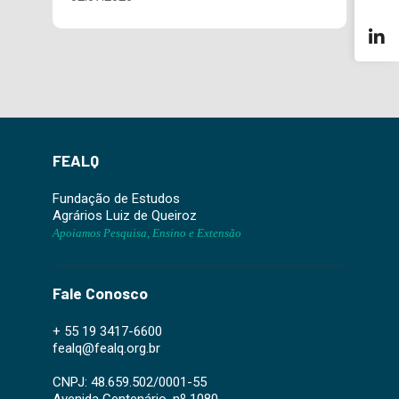
FEALQ
Fundação de Estudos
Agrários Luiz de Queiroz
Apoiamos Pesquisa, Ensino e Extensão
Fale Conosco
+ 55 19 3417-6600
fealq@fealq.org.br
CNPJ: 48.659.502/0001-55
Avenida Centenário, nº 1080