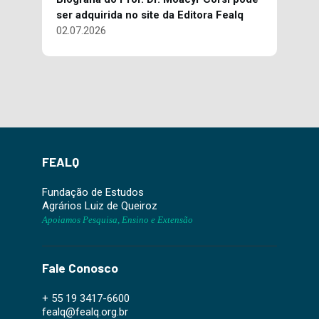
ser adquirida no site da Editora Fealq
02.07.2026
FEALQ
Fundação de Estudos
Agrários Luiz de Queiroz
Apoiamos Pesquisa, Ensino e Extensão
Fale Conosco
+ 55 19 3417-6600
fealq@fealq.org.br