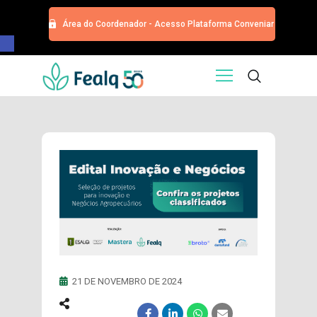
Área do Coordenador - Acesso Plataforma Conveniar
Barra de Ferramentas Aberta
HOME
QUEM SOMOS
SERVIÇOS
EDITORA
PROGRAMA DE APOIOS
TRABALHE CONOSCO
NOTÍCIAS
CONTATO
ESPECIALIZAÇÕES USP
CURSOS
21 DE NOVEMBRO DE 2024
EVENTOS
DOAÇÕES PARA