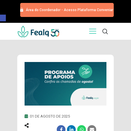
Área do Coordenador - Acesso Plataforma Conveniar
Barra de Ferramentas Aberta
HOME
QUEM SOMOS
SERVIÇOS
EDITORA
PROGRAMA DE APOIOS
TRABALHE CONOSCO
NOTÍCIAS
CONTATO
ESPECIALIZAÇÕES USP
CURSOS
01 DE AGOSTO DE 2025
EVENTOS
DOAÇÕES PARA