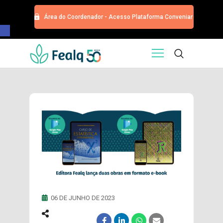
Área do Coordenador - Acesso Plataforma Conveniar
Barra de Ferramentas Aberta
HOME
QUEM SOMOS
SERVIÇOS
EDITORA
PROGRAMA DE APOIOS
TRABALHE CONOSCO
NOTÍCIAS
CONTATO
ESPECIALIZAÇÕES USP
CURSOS
06 DE JUNHO DE 2023
EVENTOS
DOAÇÕES PARA