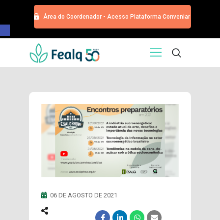
Área do Coordenador - Acesso Plataforma Conveniar
Barra de Ferramentas Aberta
HOME
QUEM SOMOS
SERVIÇOS
EDITORA
PROGRAMA DE APOIOS
TRABALHE CONOSCO
NOTÍCIAS
CONTATO
ESPECIALIZAÇÕES USP
CURSOS
06 DE AGOSTO DE 2021
EVENTOS
DOAÇÕES PARA