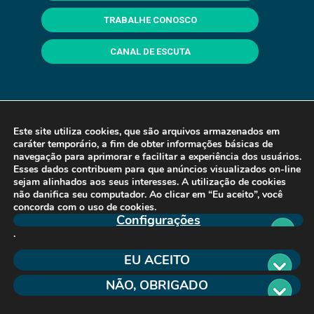
TRABALHE CONOSCO
CANAL DE ESCUTA
Este site utiliza cookies, que são arquivos armazenados em
caráter temporário, a fim de obter informações básicas de
navegação para aprimorar e facilitar a experiência dos usuários.
Esses dados contribuem para que anúncios visualizados on-line
sejam alinhados aos seus interesses. A utilização de cookies
não danifica seu computador. Ao clicar em “Eu aceito”, você
concorda com o uso de cookies.
Configurações
.
EU ACEITO
NÃO, OBRIGADO
Copyright © 2026 Fealq. Desenvolvido e Hospedado
por
eCliente Tecnologia