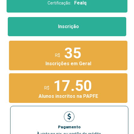
Fealq
Certificação:
Inscrição
35
R$
Inscrições em Geral
17.50
R$
Alunos inscritos na PAPFE
Pagamento