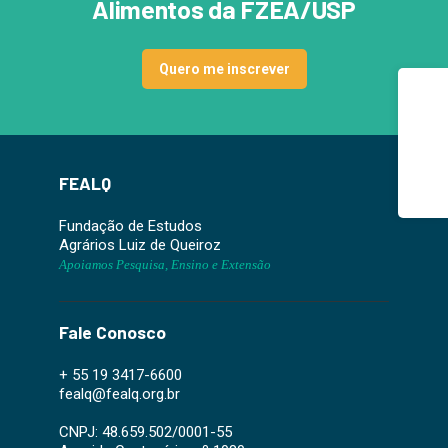
Alimentos da FZEA/USP
Quero me inscrever
FEALQ
Fundação de Estudos
Agrários Luiz de Queiroz
Apoiamos Pesquisa, Ensino e Extensão
Fale Conosco
+ 55 19 3417-6600
fealq@fealq.org.br
CNPJ: 48.659.502/0001-55