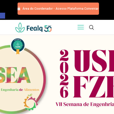
Área do Coordenador - Acesso Plataforma Conveniar
Barra de Ferramentas Aberta
HOME
QUEM SOMOS
SERVIÇOS
EDITORA
PROGRAMA DE APOIOS
TRABALHE CONOSCO
NOTÍCIAS
CONTATO
ESPECIALIZAÇÕES USP
CURSOS
EVENTOS
DOAÇÕES PARA