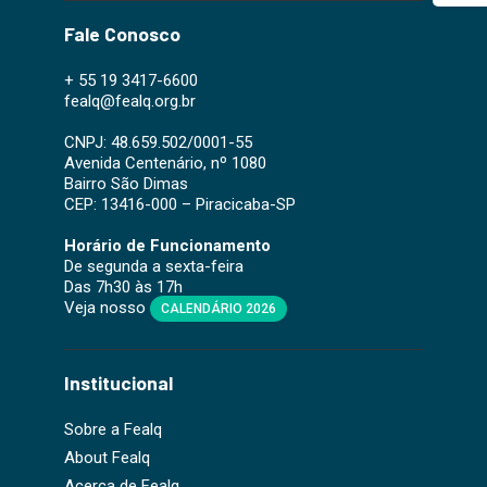
Fale Conosco
+ 55 19 3417-6600
fealq@fealq.org.br
CNPJ: 48.659.502/0001-55
Avenida Centenário, nº 1080
Bairro São Dimas
CEP: 13416-000 – Piracicaba-SP
Horário de Funcionamento
De segunda a sexta-feira
Das 7h30 às 17h
Veja nosso
CALENDÁRIO 2026
Institucional
Sobre a Fealq
About Fealq
Acerca de Fealq