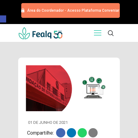
Área do Coordenador - Acesso Plataforma Conveniar
Barra de Ferramentas Aberta
HOME
QUEM SOMOS
SERVIÇOS
EDITORA
PROGRAMA DE APOIOS
TRABALHE CONOSCO
NOTÍCIAS
CONTATO
ESPECIALIZAÇÕES USP
CURSOS
01 DE JUNHO DE 2021
EVENTOS
Compartilhe:
DOAÇÕES PARA