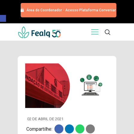
Área do Coordenador - Acesso Plataforma Conveniar
Barra de Ferramentas Aberta
HOME
QUEM SOMOS
SERVIÇOS
EDITORA
PROGRAMA DE APOIOS
TRABALHE CONOSCO
NOTÍCIAS
CONTATO
ESPECIALIZAÇÕES USP
CURSOS
02 DE ABRIL DE 2021
EVENTOS
Compartilhe:
DOAÇÕES PARA