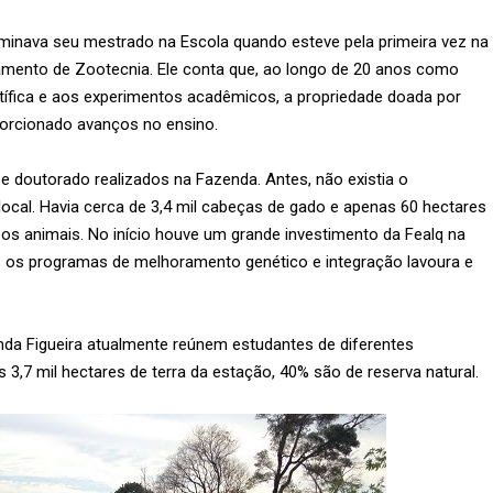
minava seu mestrado na Escola quando esteve pela primeira vez na
amento de Zootecnia. Ele conta que, ao longo de 20 anos como
ntífica e aos experimentos acadêmicos, a propriedade doada por
porcionado avanços no ensino.
e doutorado realizados na Fazenda. Antes, não existia o
local. Havia cerca de 3,4 mil cabeças de gado e apenas 60 hectares
os animais. No início houve um grande investimento da Fealq na
s os programas de melhoramento genético e integração lavoura e
da Figueira atualmente reúnem estudantes de diferentes
s 3,7 mil hectares de terra da estação, 40% são de reserva natural.