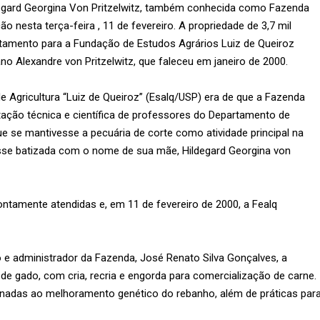
egard Georgina Von Pritzelwitz, também conhecida como Fazenda
o nesta terça-feira , 11 de fevereiro. A propriedade de 3,7 mil
stamento para a Fundação de Estudos Agrários Luiz de Queiroz
o Alexandre von Pritzelwitz, que faleceu em janeiro de 2000.
e Agricultura “Luiz de Queiroz” (Esalq/USP) era de que a Fazenda
tação técnica e científica de professores do Departamento de
e se mantivesse a pecuária de corte como atividade principal na
osse batizada com o nome de sua mãe, Hildegard Georgina von
ntamente atendidas e, em 11 de fevereiro de 2000, a Fealq
e administrador da Fazenda, José Renato Silva Gonçalves, a
de gado, com cria, recria e engorda para comercialização de carne.
onadas ao melhoramento genético do rebanho, além de práticas par