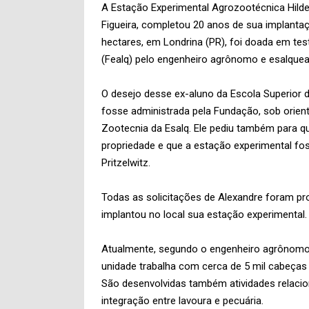
A Estação Experimental Agrozootécnica Hild
Figueira, completou 20 anos de sua implantaçã
hectares, em Londrina (PR), foi doada em te
(Fealq) pelo engenheiro agrônomo e esalquean
O desejo desse ex-aluno da Escola Superior d
fosse administrada pela Fundação, sob orien
Zootecnia da Esalq. Ele pediu também para qu
propriedade e que a estação experimental f
Pritzelwitz.
Todas as solicitações de Alexandre foram pro
implantou no local sua estação experimental.
Atualmente, segundo o engenheiro agrônomo 
unidade trabalha com cerca de 5 mil cabeças 
São desenvolvidas também atividades relaci
integração entre lavoura e pecuária.