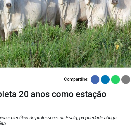
CURSOS
EVENTOS
DOAÇÕES PARA
PROJETOS
Compartilhe:
pleta 20 anos como estação
ica e científica de professores da Esalq, propriedade abriga
ria