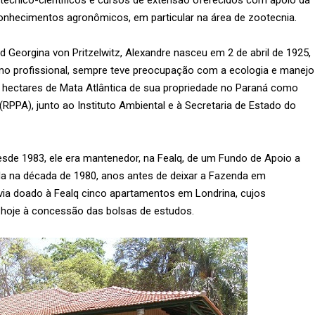
técnico-científicos e cursos de extensão oferecidos com apoio da
conhecimentos agronômicos, em particular na área de zootecnia.
rd Georgina von Pritzelwitz, Alexandre nasceu em 2 de abril de 1925,
mo profissional, sempre teve preocupação com a ecologia e manejo
6 hectares de Mata Atlântica de sua propriedade no Paraná como
RPPA), junto ao Instituto Ambiental e à Secretaria de Estado do
esde 1983, ele era mantenedor, na Fealq, de um Fundo de Apoio a
da na década de 1980, anos antes de deixar a Fazenda em
via doado à Fealq cinco apartamentos em Londrina, cujos
 hoje à concessão das bolsas de estudos.