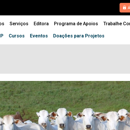
HOME
Á
QUEM SOMOS
os
Serviços
Editora
Programa de Apoios
Trabalhe C
SERVIÇOS
SP
Cursos
Eventos
Doações para Projetos
EDITORA
PROGRAMA DE APOIOS
TRABALHE CONOSCO
NOTÍCIAS
CONTATO
ESPECIALIZAÇÕES USP