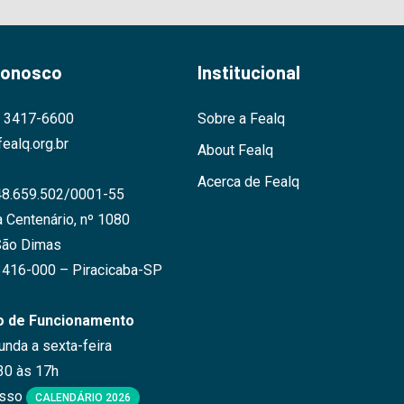
Conosco
Institucional
9 3417-6600
Sobre a Fealq
ealq.org.br
About Fealq
Acerca de Fealq
48.659.502/0001-55
 Centenário, nº 1080
São Dimas
3416-000 – Piracicaba-SP
o de Funcionamento
nda a sexta-feira
30 às 17h
osso
CALENDÁRIO 2026