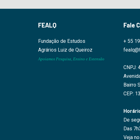
FEALQ
Fale 
Fundação de Estudos
+ 55 1
Agrários Luiz de Queiroz
fealq@f
Apoiamos Pesquisa, Ensino e Extensão
CNPJ: 
Avenida
Bairro 
CEP: 1
Horári
De segu
Das 7h
Veja n