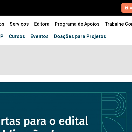
HOME
Á
QUEM SOMOS
os
Serviços
Editora
Programa de Apoios
Trabalhe C
SERVIÇOS
SP
Cursos
Eventos
Doações para Projetos
EDITORA
PROGRAMA DE APOIOS
TRABALHE CONOSCO
NOTÍCIAS
CONTATO
ESPECIALIZAÇÕES USP