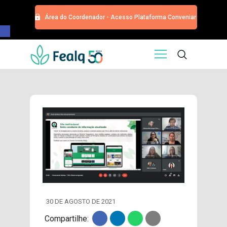
Área do Coordenador - Acesso Plataforma Conveniar
Barra de Ferramentas Aberta
HOME
QUEM SOMOS
SERVIÇOS
EDITORA
PROGRAMA DE APOIOS
TRABALHE CONOSCO
NOTÍCIAS
CONTATO
ESPECIALIZAÇÕES USP
CURSOS
30 DE AGOSTO DE 2021
EVENTOS
Compartilhe:
DOAÇÕES PARA