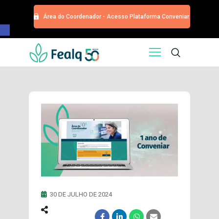
Área do Coordenador - Acesso Plataforma Conveniar
Barra de Ferramentas Aberta
HOME
QUEM SOMOS
SERVIÇOS
EDITORA
PROGRAMA DE APOIOS
TRABALHE CONOSCO
NOTÍCIAS
CONTATO
ESPECIALIZAÇÕES USP
CURSOS
30 DE JULHO DE 2024
EVENTOS
DOAÇÕES PARA