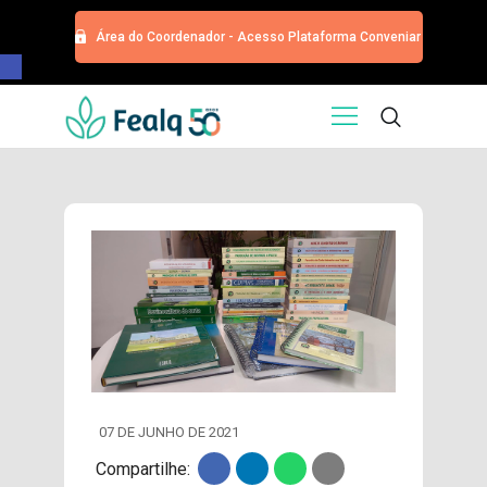
Área do Coordenador - Acesso Plataforma Conveniar
Barra de Ferramentas Aberta
HOME
QUEM SOMOS
SERVIÇOS
EDITORA
PROGRAMA DE APOIOS
TRABALHE CONOSCO
NOTÍCIAS
CONTATO
ESPECIALIZAÇÕES USP
CURSOS
07 DE JUNHO DE 2021
EVENTOS
Compartilhe:
DOAÇÕES PARA