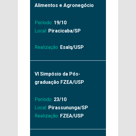
Alimentos e Agronegócio
Período:
19/10
Local:
Piracicaba/SP
Realização:
Esalq/USP
VI Simpósio da Pós-
graduação FZEA/USP
Período:
23/10
Local:
Pirassununga/SP
Realização:
FZEA/USP