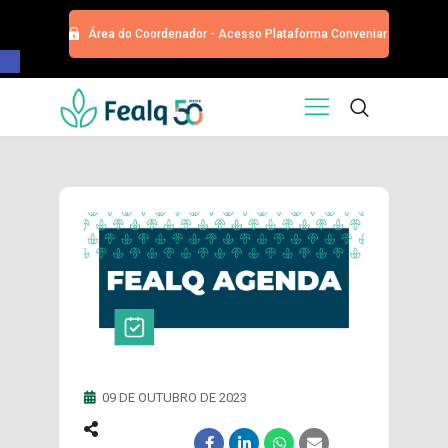
Área do Coordenador - Acesso Plataforma Conveniar
Barra de Ferramentas Aberta
HOME
QUEM SOMOS
SERVIÇOS
EDITORA
PROGRAMA DE APOIOS
TRABALHE CONOSCO
NOTÍCIAS
CONTATO
ESPECIALIZAÇÕES USP
CURSOS
09 DE OUTUBRO DE 2023
EVENTOS
DOAÇÕES PARA