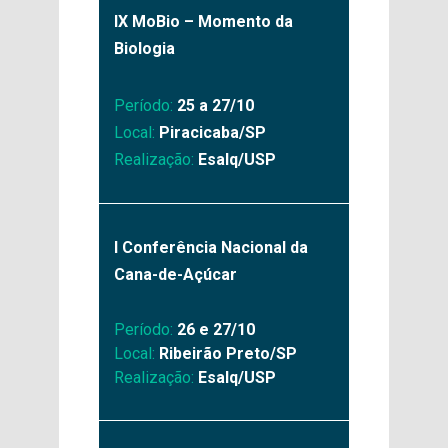
IX MoBio – Momento da
Biologia
Período:
25 a 27/10
Local:
Piracicaba/SP
Realização:
Esalq/USP
I
Conferência Nacional da
Cana-de-Açúcar
Período:
26 e 27/10
Local:
Ribeirão Preto/SP
Realização:
Esalq/USP