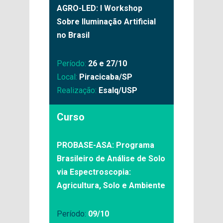
AGRO-LED: I Workshop
Sobre Iluminação Artificial
no Brasil
Período:
26 e 27/10
Local:
Piracicaba/SP
Realização:
Esalq/USP
Curso
PROBASE-ASA: Programa
Brasileiro de Análise de Solo
via Espectroscopia:
Agricultura, Solo e Ambiente
Período:
09/10