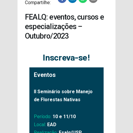
Compartilhe:
PROJETOS
FEALQ: eventos, cursos e
especializações –
Outubro/2023
Inscreva-se!
Eventos
II Seminário sobre Manejo
de Florestas Nativas
Período:
10 e 11/10
Local:
EAD
Realização:
Esalq/USP