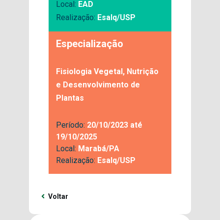
Local:
EAD
Realização:
Esalq/USP
Especialização
Fisiologia Vegetal, Nutrição
e Desenvolvimento de
Plantas
Período:
20/10/2023 até
19/10/2025
Local:
Marabá/PA
Realização:
Esalq/USP
Voltar