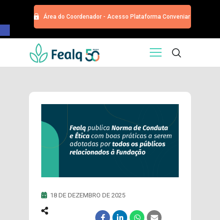
Área do Coordenador - Acesso Plataforma Conveniar
Barra de Ferramentas Aberta
HOME
QUEM SOMOS
SERVIÇOS
EDITORA
PROGRAMA DE APOIOS
TRABALHE CONOSCO
NOTÍCIAS
CONTATO
ESPECIALIZAÇÕES USP
CURSOS
18 DE DEZEMBRO DE 2025
EVENTOS
DOAÇÕES PARA