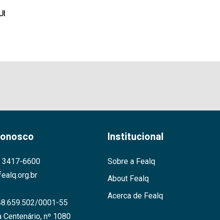
UI
Conosco
Institucional
9 3417-6600
Sobre a Fealq
ealq.org.br
About Fealq
Acerca de Fealq
48.659.502/0001-55
 Centenário, nº 1080