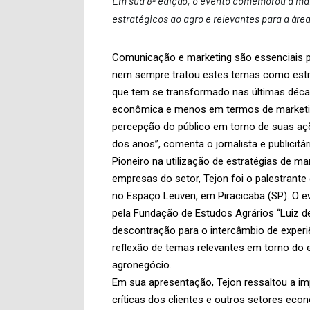
Em sua 8ª edição, o evento comemorou a ma
estratégicos ao agro e relevantes para a áre
Comunicação e marketing são essenciais p
nem sempre tratou estes temas como estra
que tem se transformado nas últimas déca
econômica e menos em termos de marketing 
percepção do público em torno de suas açõ
dos anos”, comenta o jornalista e publicitár
Pioneiro na utilização de estratégias de 
empresas do setor, Tejon foi o palestrante 
no Espaço Leuven, em Piracicaba (SP). O e
pela Fundação de Estudos Agrários “Luiz de
descontração para o intercâmbio de exper
reflexão de temas relevantes em torno do e
agronegócio.
Em sua apresentação, Tejon ressaltou a imp
críticas dos clientes e outros setores eco