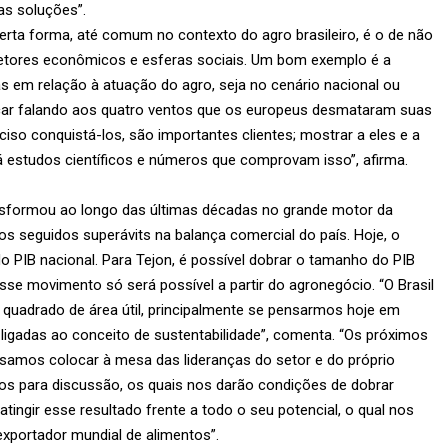
as soluções”.
certa forma, até comum no contexto do agro brasileiro, é o de não
s setores econômicos e esferas sociais. Um bom exemplo é a
s em relação à atuação do agro, seja no cenário nacional ou
 ficar falando aos quatro ventos que os europeus desmataram suas
eciso conquistá-los, são importantes clientes; mostrar a eles e a
á estudos científicos e números que comprovam isso”, afirma.
sformou ao longo das últimas décadas no grande motor da
os seguidos superávits na balança comercial do país. Hoje, o
 PIB nacional. Para Tejon, é possível dobrar o tamanho do PIB
sse movimento só será possível a partir do agronegócio. “O Brasil
 quadrado de área útil, principalmente se pensarmos hoje em
ligadas ao conceito de sustentabilidade”, comenta. “Os próximos
ecisamos colocar à mesa das lideranças do setor e do próprio
os para discussão, os quais nos darão condições de dobrar
tingir esse resultado frente a todo o seu potencial, o qual nos
exportador mundial de alimentos”.