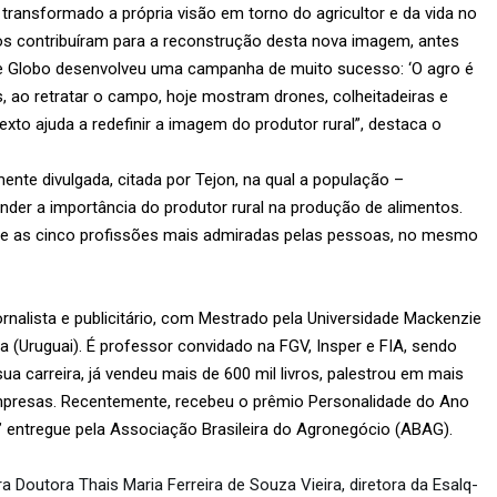
 transformado a própria visão em torno do agricultor e da vida no
os contribuíram para a reconstrução desta nova imagem, antes
ede Globo desenvolveu uma campanha de muito sucesso: ‘O agro é
, ao retratar o campo, hoje mostram drones, colheitadeiras e
xto ajuda a redefinir a imagem do produtor rural”, destaca o
te divulgada, citada por Tejon, na qual a população –
er a importância do produtor rural na produção de alimentos.
entre as cinco profissões mais admiradas pelas pessoas, no mesmo
ornalista e publicitário, com Mestrado pela Universidade Mackenzie
 (Uruguai). É professor convidado na FGV, Insper e FIA, sendo
ua carreira, já vendeu mais de 600 mil livros, palestrou em mais
empresas. Recentemente, recebeu o prêmio Personalidade do Ano
” entregue pela Associação Brasileira do Agronegócio (ABAG).
Doutora Thais Maria Ferreira de Souza Vieira, diretora da Esalq-