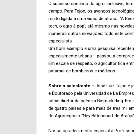
O sucesso contínuo do agro, inclusive, tem
campo. Para Tejon, os avanços tecnológic
muito ligada a uma visão de atraso. “A R
tech, o agro é pop’; até mesmo nas novelas
inúmeras outras inovações; todo este conte
especialista.
Um bom exemplo é uma pesquisa recentemen
especialmente urbana – passou a compreend
Em escala de respeito, o agricultor fica 
patamar de bombeiros e médicos.
S
obre o palestrante
– José Luiz Tejon é j
e Doutorado pela Universidad de La Empresa
sócio diretor da agência Biomarketing. Em s
de quatro países e para mais de três mil 
do Agronegócio “Ney Bittencourt de Araújo
Nosso agradecimento especial à Professora 