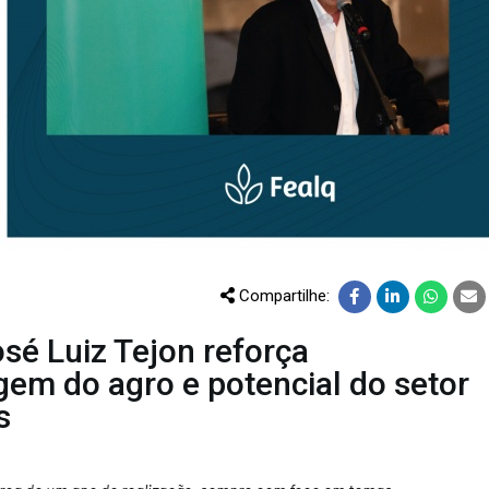
CURSOS
EVENTOS
DOAÇÕES PARA
PROJETOS
Compartilhe:
osé Luiz Tejon reforça
em do agro e potencial do setor
s