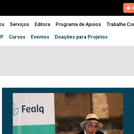
HOME
Á
QUEM SOMOS
os
Serviços
Editora
Programa de Apoios
Trabalhe C
SERVIÇOS
SP
Cursos
Eventos
Doações para Projetos
EDITORA
PROGRAMA DE APOIOS
TRABALHE CONOSCO
NOTÍCIAS
CONTATO
ESPECIALIZAÇÕES USP