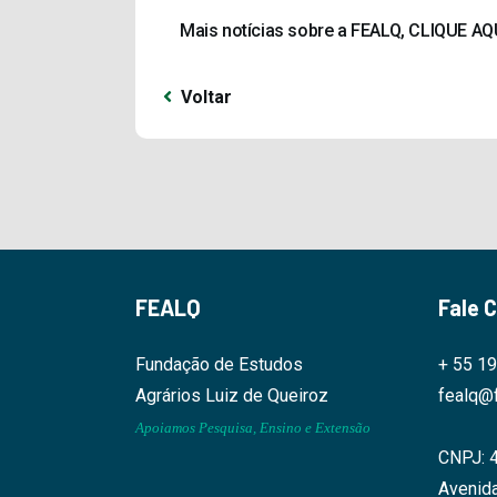
Mais notícias sobre a FEALQ, CLIQUE AQ
Voltar
FEALQ
Fale 
Fundação de Estudos
+ 55 1
Agrários Luiz de Queiroz
fealq@f
Apoiamos Pesquisa, Ensino e Extensão
CNPJ: 
Avenida