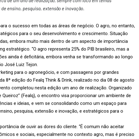
rca de um ano de realização, sempre com foco em temas
a de ensino, pesquisa, extensão e inovação.
ara o sucesso em todas as áreas de negócio. O agro, no entanto,
tégicos para o seu desenvolvimento e crescimento. Situação
das, embora muito mais dentro de um aspecto de importância
estratégico. “O agro representa 25% do PIB brasileiro, mas a
es ainda é deficitária, embora venha se transformando ao longo
io José Luiz Tejon.
marketing para o agronegócio, e com passagens por grandes
da 8ª edição do Fealq Think & Drink, realizado no dia 08 de agosto
vento completou nesta edição um ano de realização. Organizado
 Queiroz” (Fealq), o encontro visa proporcionar um ambiente de
iências e ideias, e vem se consolidando como um espaço para
nsino, pesquisa, extensão e inovação, e estratégicos para o
ortância de ouvir as dores do cliente. “É comum não aceitar
nômicos e sociais, especialmente no contexto agro, mas é preciso