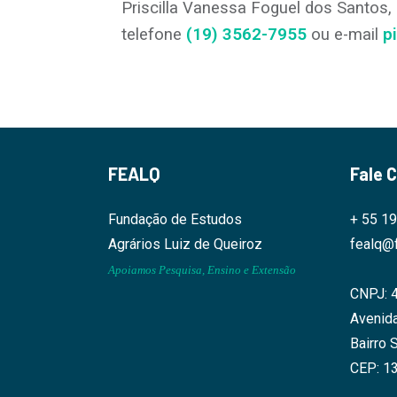
Priscilla Vanessa Foguel dos Santos
,
telefone
(19) 3562-7955
ou e-mail
p
FEALQ
Fale 
Fundação de Estudos
+ 55 1
Agrários Luiz de Queiroz
fealq@f
Apoiamos Pesquisa, Ensino e Extensão
CNPJ: 
Avenida
Bairro 
CEP: 1