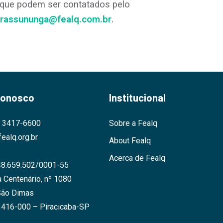
 que podem ser contatados pelo
irassununga@fealq.com.br
.
Conosco
Institucional
9 3417-6600
Sobre a Fealq
ealq.org.br
About Fealq
Acerca de Fealq
48.659.502/0001-55
 Centenário, nº 1080
São Dimas
3416-000 – Piracicaba-SP