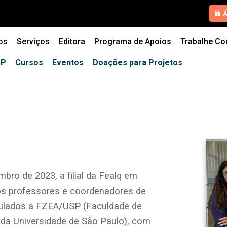
HOME
Á
QUEM SOMOS
os
Serviços
Editora
Programa de Apoios
Trabalhe C
SERVIÇOS
SP
Cursos
Eventos
Doações para Projetos
EDITORA
PROGRAMA DE APOIOS
TRABALHE CONOSCO
NOTÍCIAS
ro de 2023, a filial da Fealq em
CONTATO
os professores e coordenadores de
culados a FZEA/USP (Faculdade de
ESPECIALIZAÇÕES USP
 da Universidade de São Paulo), com