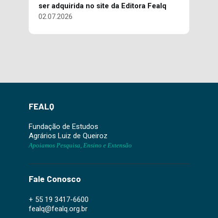
ser adquirida no site da Editora Fealq
02.07.2026
FEALQ
Fundação de Estudos
Agrários Luiz de Queiroz
Apoiamos Pesquisa, Ensino e Extensão
Fale Conosco
+ 55 19 3417-6600
fealq@fealq.org.br