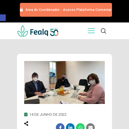
Área do Coordenador - Acesso Plataforma Conveniar
Barra de Ferramentas Aberta
HOME
QUEM SOMOS
SERVIÇOS
EDITORA
PROGRAMA DE APOIOS
TRABALHE CONOSCO
NOTÍCIAS
CONTATO
ESPECIALIZAÇÕES USP
CURSOS
14 DE JUNHO DE 2022
EVENTOS
DOAÇÕES PARA