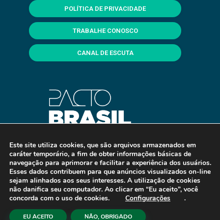
POLÍTICA DE PRIVACIDADE
TRABALHE CONOSCO
CANAL DE ESCUTA
Este site utiliza cookies, que são arquivos armazenados em
caráter temporário, a fim de obter informações básicas de
navegação para aprimorar e facilitar a experiência dos usuários.
Esses dados contribuem para que anúncios visualizados on-line
sejam alinhados aos seus interesses. A utilização de cookies
não danifica seu computador. Ao clicar em “Eu aceito”, você
concorda com o uso de cookies.
Configurações
.
Copyright © 2026 Fealq. Desenvolvido e Hospedado por
EU ACEITO
NÃO, OBRIGADO