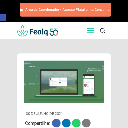
Área do Coordenador - Acesso Plataforma Conveniar
Barra de Ferramentas Aberta
HOME
QUEM SOMOS
SERVIÇOS
EDITORA
PROGRAMA DE APOIOS
TRABALHE CONOSCO
NOTÍCIAS
CONTATO
ESPECIALIZAÇÕES USP
CURSOS
30 DE JUNHO DE 2021
EVENTOS
Compartilhe:
DOAÇÕES PARA