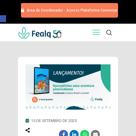
Área do Coordenador - Acesso Plataforma Conveniar
Barra de Ferramentas Aberta
HOME
QUEM SOMOS
SERVIÇOS
EDITORA
PROGRAMA DE APOIOS
TRABALHE CONOSCO
NOTÍCIAS
CONTATO
ESPECIALIZAÇÕES USP
CURSOS
15 DE SETEMBRO DE 2025
EVENTOS
DOAÇÕES PARA