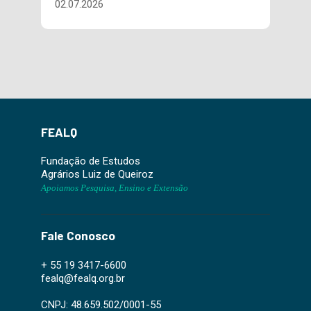
02.07.2026
FEALQ
Fundação de Estudos
Agrários Luiz de Queiroz
Apoiamos Pesquisa, Ensino e Extensão
Fale Conosco
+ 55 19 3417-6600
fealq@fealq.org.br
CNPJ: 48.659.502/0001-55