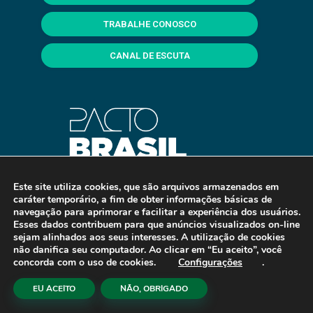
TRABALHE CONOSCO
CANAL DE ESCUTA
Este site utiliza cookies, que são arquivos armazenados em
caráter temporário, a fim de obter informações básicas de
navegação para aprimorar e facilitar a experiência dos usuários.
Esses dados contribuem para que anúncios visualizados on-line
sejam alinhados aos seus interesses. A utilização de cookies
não danifica seu computador. Ao clicar em “Eu aceito”, você
concorda com o uso de cookies.
Configurações
.
Copyright © 2026 Fealq. Desenvolvido e Hospedado por
EU ACEITO
NÃO, OBRIGADO
eCliente Tecnologia