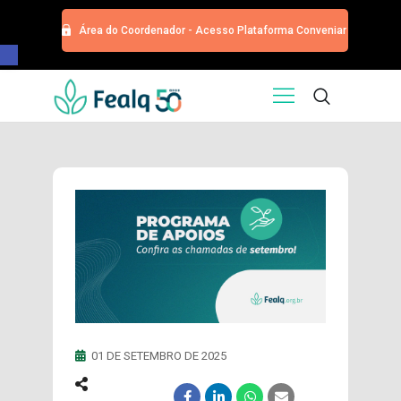
Área do Coordenador - Acesso Plataforma Conveniar
Barra de Ferramentas Aberta
HOME
QUEM SOMOS
SERVIÇOS
EDITORA
PROGRAMA DE APOIOS
TRABALHE CONOSCO
NOTÍCIAS
CONTATO
ESPECIALIZAÇÕES USP
CURSOS
01 DE SETEMBRO DE 2025
EVENTOS
DOAÇÕES PARA