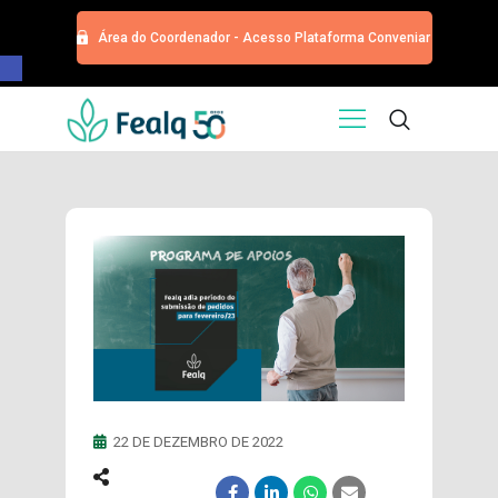
Área do Coordenador - Acesso Plataforma Conveniar
Barra de Ferramentas Aberta
HOME
QUEM SOMOS
SERVIÇOS
EDITORA
PROGRAMA DE APOIOS
TRABALHE CONOSCO
NOTÍCIAS
CONTATO
ESPECIALIZAÇÕES USP
CURSOS
22 DE DEZEMBRO DE 2022
EVENTOS
DOAÇÕES PARA