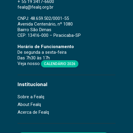
+ 55 19 3417-6600
fealq@fealq.org.br
CNPJ: 48.659.502/0001-55
Avenida Centenário, nº 1080
Bairro São Dimas
CEP: 13416-000 – Piracicaba-SP
Horário de Funcionamento
De segunda a sexta-feira
Das 7h30 às 17h
Veja nosso
CALENDÁRIO 2026
Institucional
Sobre a Fealq
About Fealq
Acerca de Fealq