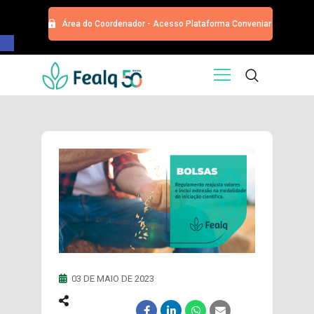
Área do Coordenador - Acesso Plataforma Conveniar
Barra de Ferramentas Aberta
HOME
QUEM SOMOS
SERVIÇOS
EDITORA
PROGRAMA DE APOIOS
TRABALHE CONOSCO
NOTÍCIAS
CONTATO
ESPECIALIZAÇÕES USP
CURSOS
03 DE MAIO DE 2023
EVENTOS
DOAÇÕES PARA