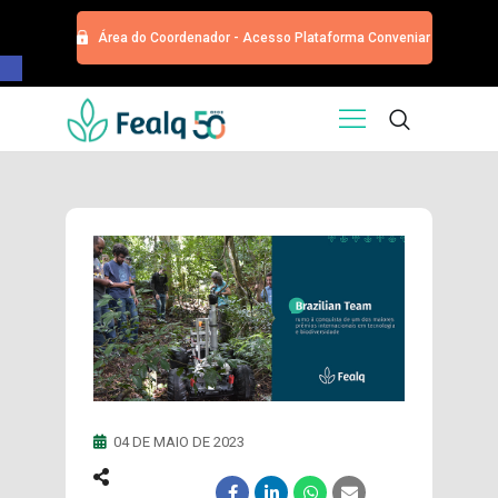
Área do Coordenador - Acesso Plataforma Conveniar
Barra de Ferramentas Aberta
HOME
QUEM SOMOS
SERVIÇOS
EDITORA
PROGRAMA DE APOIOS
TRABALHE CONOSCO
NOTÍCIAS
CONTATO
ESPECIALIZAÇÕES USP
CURSOS
04 DE MAIO DE 2023
EVENTOS
DOAÇÕES PARA