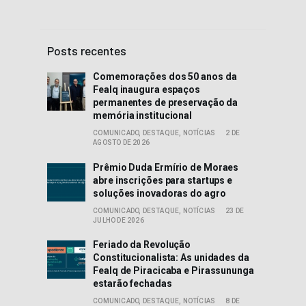
Posts recentes
Comemorações dos 50 anos da
Fealq inaugura espaços
permanentes de preservação da
memória institucional
COMUNICADO,
DESTAQUE,
NOTÍCIAS
2 DE
AGOSTO DE 2026
Prêmio Duda Ermírio de Moraes
abre inscrições para startups e
soluções inovadoras do agro
COMUNICADO,
DESTAQUE,
NOTÍCIAS
23 DE
JULHO DE 2026
Feriado da Revolução
Constitucionalista: As unidades da
Fealq de Piracicaba e Pirassununga
estarão fechadas
COMUNICADO,
DESTAQUE,
NOTÍCIAS
8 DE