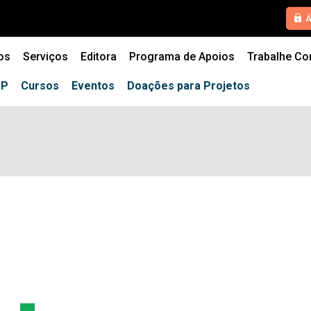
HOME
Á
QUEM SOMOS
os
Serviços
Editora
Programa de Apoios
Trabalhe C
SERVIÇOS
SP
Cursos
Eventos
Doações para Projetos
EDITORA
PROGRAMA DE APOIOS
TRABALHE CONOSCO
NOTÍCIAS
CONTATO
ESPECIALIZAÇÕES USP