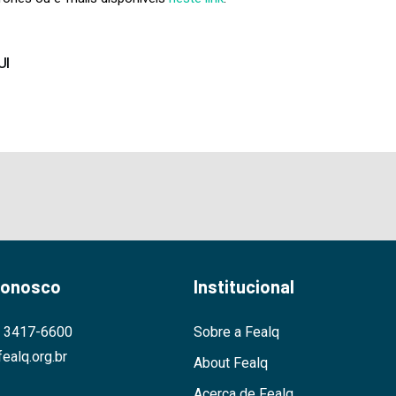
UI
Conosco
Institucional
9 3417-6600
Sobre a Fealq
ealq.org.br
About Fealq
Acerca de Fealq