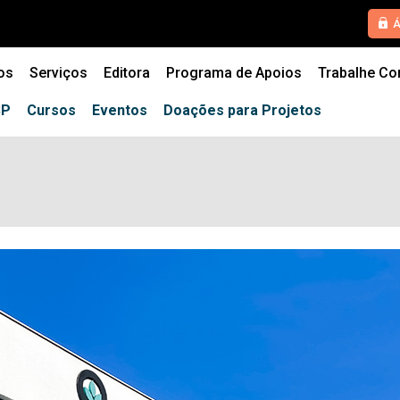
HOME
Á
QUEM SOMOS
os
Serviços
Editora
Programa de Apoios
Trabalhe C
SERVIÇOS
SP
Cursos
Eventos
Doações para Projetos
EDITORA
PROGRAMA DE APOIOS
TRABALHE CONOSCO
NOTÍCIAS
CONTATO
ESPECIALIZAÇÕES USP