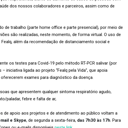
a saúde dos nossos colaboradores e parceiros, assim como de
o de trabalho (parte home office e parte presencial), por meio de
niões são realizadas, neste momento, de forma virtual. O uso de
 Fealq, além da recomendação de distanciamento social e
nte os testes para Covid-19 pelo método RT-PCR salivar (por
 iniciativa ligada ao projeto “Fealq pela Vida”, que apoia
 a oferecerem exames para diagnóstico da doença.
soas que apresentem qualquer sintoma respiratório agudo,
o/paladar, febre e falta de ar,
s de apoio aos projetos e de atendimento ao público voltam a
-mail e Skype
, de segunda a sexta-feira,
das 7h30 às 17h
. Para
efones ou e-mails disponíveis
neste link
.