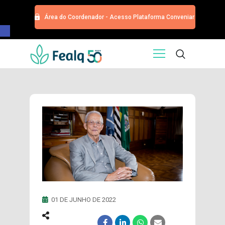
Área do Coordenador - Acesso Plataforma Conveniar
Barra de Ferramentas Aberta
HOME
QUEM SOMOS
SERVIÇOS
EDITORA
PROGRAMA DE APOIOS
TRABALHE CONOSCO
NOTÍCIAS
CONTATO
ESPECIALIZAÇÕES USP
CURSOS
01 DE JUNHO DE 2022
EVENTOS
DOAÇÕES PARA