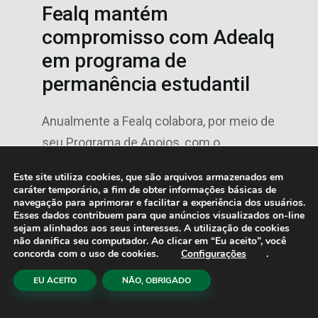
Fealq mantém
compromisso com Adealq
em programa de
permanência estudantil
Anualmente a Fealq colabora, por meio de
seu Programa de Apoios, com o
Programa de Permanência Universitária
Este site utiliza cookies, que são arquivos armazenados em
“Valdomiro Shigueru Miyada”,…
caráter temporário, a fim de obter informações básicas de
navegação para aprimorar e facilitar a experiência dos usuários.
Esses dados contribuem para que anúncios visualizados on-line
sejam alinhados aos seus interesses. A utilização de cookies
não danifica seu computador. Ao clicar em “Eu aceito”, você
COMUNICADO
DESTAQUE
NOTÍCIAS
concorda com o uso de cookies.
Configurações
.
EU ACEITO
NÃO, OBRIGADO