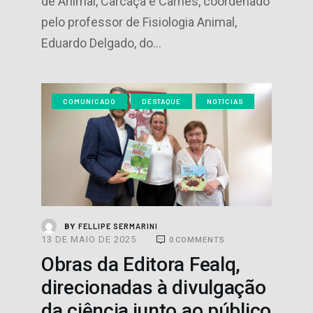
de Animal, Carcaça e Carnes, coordenado
pelo professor de Fisiologia Animal,
Eduardo Delgado, do…
COMUNICADO
DESTAQUE
NOTÍCIAS
FELLIPE SERMARINI
BY
13 DE MAIO DE 2025
0
COMMENTS
Obras da Editora Fealq,
direcionadas à divulgação
da ciência junto ao público