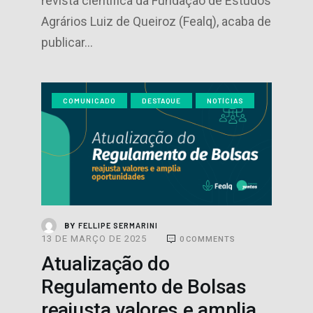
revista científica da Fundação de Estudos
Agrários Luiz de Queiroz (Fealq), acaba de
publicar…
COMUNICADO
DESTAQUE
NOTÍCIAS
FELLIPE SERMARINI
BY
13 DE MARÇO DE 2025
0
COMMENTS
Atualização do
Regulamento de Bolsas
reajusta valores e amplia