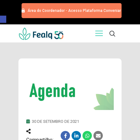
Área do Coordenador - Acesso Plataforma Conveniar
Barra de Ferramentas Aberta
HOME
QUEM SOMOS
SERVIÇOS
EDITORA
PROGRAMA DE APOIOS
TRABALHE CONOSCO
NOTÍCIAS
CONTATO
ESPECIALIZAÇÕES USP
CURSOS
30 DE SETEMBRO DE 2021
EVENTOS
DOAÇÕES PARA
Compartilhe: